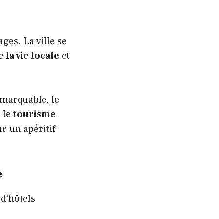
ges. La ville se
 la vie locale
et
emarquable, le
 le
tourisme
r un apéritif
e
 d’hôtels