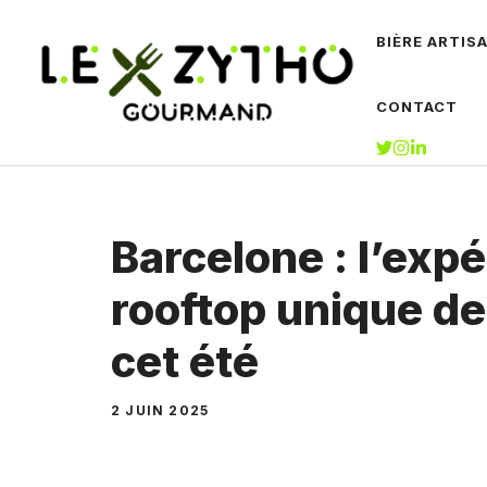
Aller
BIÈRE ARTIS
au
contenu
CONTACT
Barcelone : l’exp
rooftop unique de
cet été
2 JUIN 2025