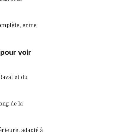
complète, entre
.
pour voir
Raval et du
long de la
érieure, adapté à