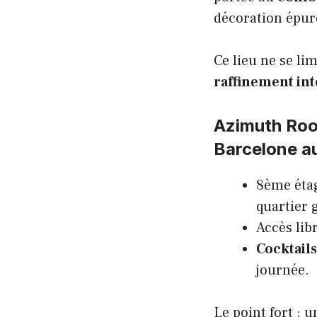
décoration épur
Ce lieu ne se li
raffinement int
Azimuth Roof
Barcelone a
8ème étag
quartier 
Accès libr
Cocktails
journée.
Le point fort : 