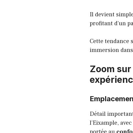
Il devient simp
profitant d’un p
Cette tendance s
immersion dans la
Zoom sur 
expérien
Emplacement 
Détail important
l’Eixample, avec
portée au
confo