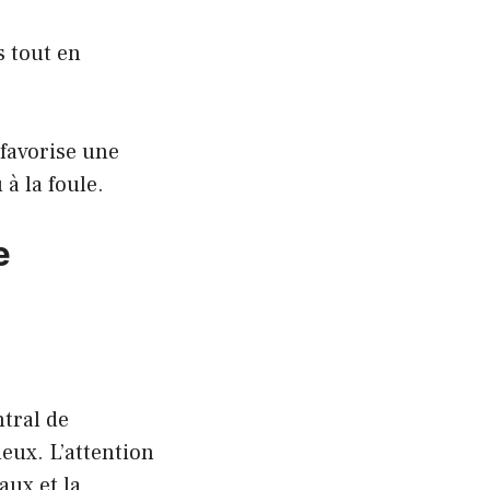
s tout en
 favorise une
 à la foule.
e
ntral de
eux. L’attention
aux et la