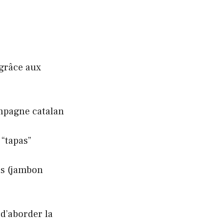
grâce aux
pagne catalan
 “tapas”
ls (jambon
d’aborder la