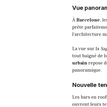
Vue panoram
À
Barcelone
, l
prête parfaitem
l’architecture m
La vue sur la
Sa
tout baigné de 
urbain
repose dé
panoramique.
Nouvelle ten
Les bars en roof
ouvrent leurs te