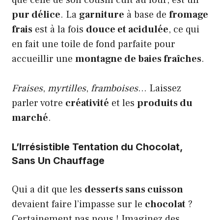
que celle de son cousin cuit au four, est un
pur délice
. La
garniture
à base de
fromage
frais
est à la fois
douce et acidulée
, ce qui
en fait une toile de fond parfaite pour
accueillir une
montagne de baies fraîches
.
Fraises
,
myrtilles
,
framboises
… Laissez
parler votre
créativité
et les
produits du
marché
.
L’Irrésistible Tentation du Chocolat,
Sans Un Chauffage
Qui a dit que les
desserts sans cuisson
devaient faire l’impasse sur le
chocolat
?
Certainement pas nous ! Imaginez des