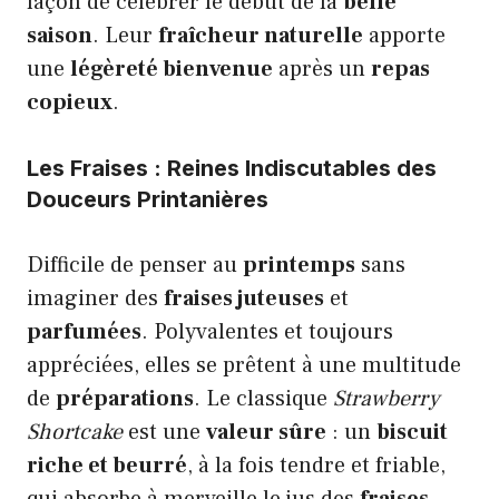
façon de célébrer le début de la
belle
saison
. Leur
fraîcheur naturelle
apporte
une
légèreté bienvenue
après un
repas
copieux
.
Les Fraises : Reines Indiscutables des
Douceurs Printanières
Difficile de penser au
printemps
sans
imaginer des
fraises juteuses
et
parfumées
. Polyvalentes et toujours
appréciées, elles se prêtent à une multitude
de
préparations
. Le classique
Strawberry
Shortcake
est une
valeur sûre
: un
biscuit
riche et beurré
, à la fois tendre et friable,