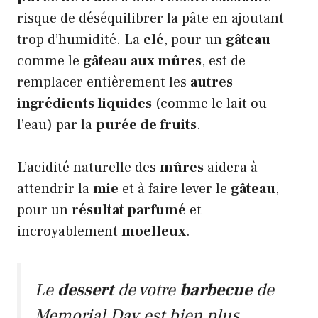
risque de déséquilibrer la pâte en ajoutant
trop d’humidité. La
clé
, pour un
gâteau
comme le
gâteau aux mûres
, est de
remplacer entièrement les
autres
ingrédients liquides
(comme le lait ou
l’eau) par la
purée de fruits
.
L’acidité naturelle des
mûres
aidera à
attendrir la
mie
et à faire lever le
gâteau
,
pour un
résultat parfumé
et
incroyablement
moelleux
.
Le
dessert
de votre
barbecue
de
Memorial Day
est bien plus