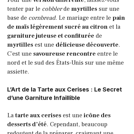
Pour une
version différente
, laissez-vous
tenter par le
cobbler
de
myrtilles
sur une
base de
cornbread
. Le mariage entre le
pain
de maïs légèrement sucré au citron
et la
garniture juteuse et confiturée
de
myrtilles
est une
délicieuse découverte
.
C’est une
savoureuse rencontre
entre le
nord et le sud des États-Unis sur une même
assiette.
L’Art de la Tarte aux Cerises : Le Secret
d’une Garniture Infaillible
La
tarte aux cerises
est une
icône des
desserts d’été
. Cependant, beaucoup
redoutent de la préparer, craignant une