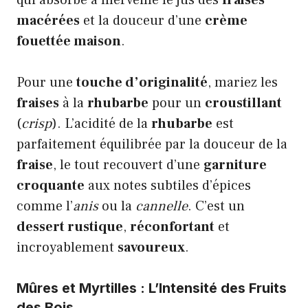
qui absorbe à merveille le jus des
fraises
macérées
et la douceur d’une
crème
fouettée maison
.
Pour une
touche d’originalité
, mariez les
fraises
à la
rhubarbe
pour un
croustillant
(
crisp
). L’acidité de la
rhubarbe
est
parfaitement équilibrée par la douceur de la
fraise
, le tout recouvert d’une
garniture
croquante
aux notes subtiles d’épices
comme l’
anis
ou la
cannelle
. C’est un
dessert rustique
,
réconfortant
et
incroyablement
savoureux
.
Mûres et Myrtilles : L’Intensité des Fruits
des Bois