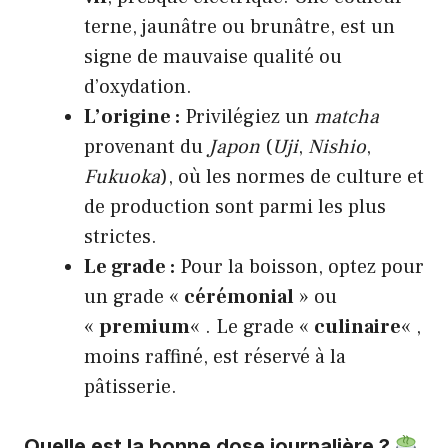
terne, jaunâtre ou brunâtre, est un
signe de mauvaise qualité ou
d’oxydation.
L’origine :
Privilégiez un
matcha
provenant du
Japon
(
Uji
,
Nishio
,
Fukuoka
), où les normes de culture et
de production sont parmi les plus
strictes.
Le grade :
Pour la boisson, optez pour
un grade «
cérémonial
» ou
«
premium
« . Le grade «
culinaire
« ,
moins raffiné, est réservé à la
pâtisserie.
Quelle est la bonne dose journalière ?