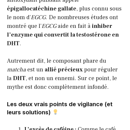
antioxydant puissant appelé
épigallocatéchine gallate
, plus connu sous
le nom d’
EGCG
. De nombreuses études ont
montré que l’
EGCG
aide en fait à
inhiber
l’enzyme qui convertit la testostérone en
DHT
.
Autrement dit, le composant phare du
matcha
est un
allié précieux
pour réguler
la
DHT
, et non un ennemi. Sur ce point, le
mythe est donc complètement infondé.
Les deux vrais points de vigilance (et
leurs solutions)
L’excès de caféine :
Comme le café,