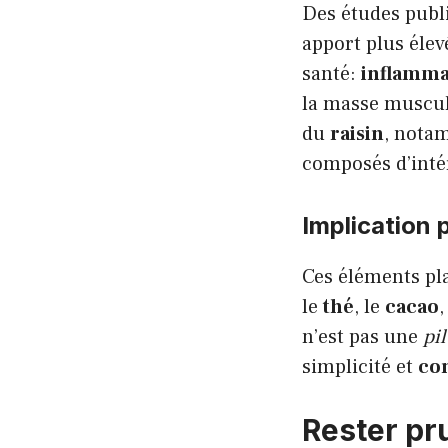
Des études publ
apport plus éle
santé:
inflamma
la masse muscula
du
raisin
, nota
composés d’inté
Implication 
Ces éléments pla
le
thé
, le
cacao
,
n’est pas une
pi
simplicité et
co
Rester pr