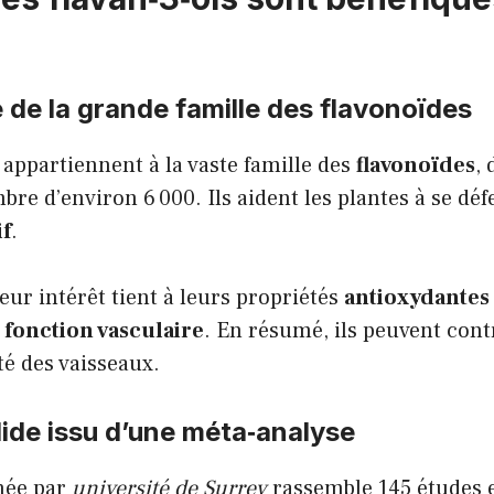
de la grande famille des flavonoïdes
appartiennent à la vaste famille des
flavonoïdes
,
re d’environ 6 000. Ils aident les plantes à se déf
if
.
eur intérêt tient à leurs propriétés
antioxydantes
a
fonction vasculaire
. En résumé, ils peuvent cont
té des vaisseaux.
lide issu d’une méta‑analyse
née par
université de Surrey
rassemble 145 études 