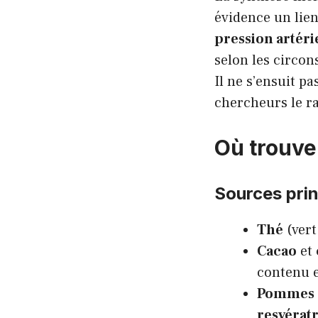
évidence un lie
pression artéri
selon les circon
Il ne s’ensuit 
chercheurs le r
Où trouver
Sources prin
Thé
(vert
Cacao
et
contenu 
Pommes
resvérat