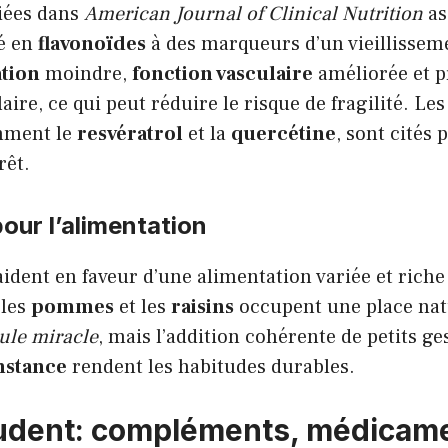
iées dans
American Journal of Clinical Nutrition
as
vé en
flavonoïdes
à des marqueurs d’un vieillissem
tion
moindre,
fonction vasculaire
améliorée et p
ire, ce qui peut réduire le risque de fragilité. Le
mment le
resvératrol
et la
quercétine
, sont cités 
rêt.
pour l’alimentation
ident en faveur d’une alimentation variée et riche
 les
pommes
et les
raisins
occupent une place natu
lule miracle
, mais l’addition cohérente de petits ge
nstance
rendent les habitudes durables.
udent: compléments, médicame