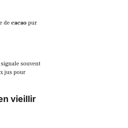
re de
cacao
pur
é signale souvent
x jus pour
n vieillir