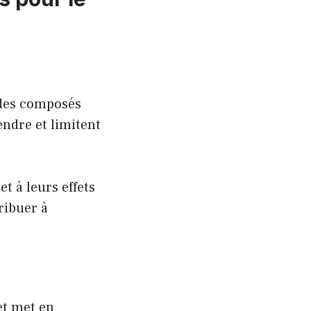
 des composés
endre et limitent
et à leurs effets
ribuer à
et met en