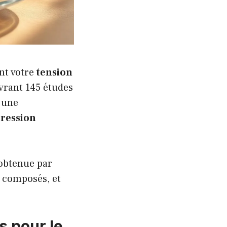
nt votre
tension
vrant 145 études
e une
ression
 obtenue par
s composés, et
s pour le