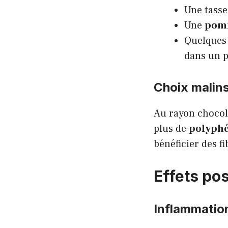
Une tass
Une
pom
Quelques
dans un 
Choix malin
Au rayon chocola
plus de
polyphé
bénéficier des f
Effets pos
Inflammatio