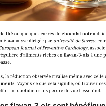
 de
thé
ou quelques carrés de
chocolat noir
aidaie
 méta‑analyse dirigée par
université de Surrey
, cou
European Journal of Preventive Cardiology
, associ
gulière d’aliments riches en
flavan‑3‑ols
à une
p
basse.
s, la réduction observée rivalise même avec celle
aments
. Voyons ce que cela signifie, où trouver ce
ter au quotidien sans perdre de vue l’essentiel.
les flavan‑3‑ols sont bénéfique