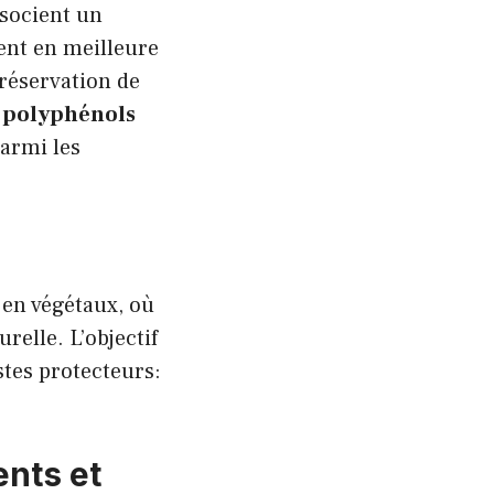
socient un
ent en meilleure
réservation de
s
polyphénols
parmi les
 en végétaux, où
relle. L’objectif
stes protecteurs:
nts et