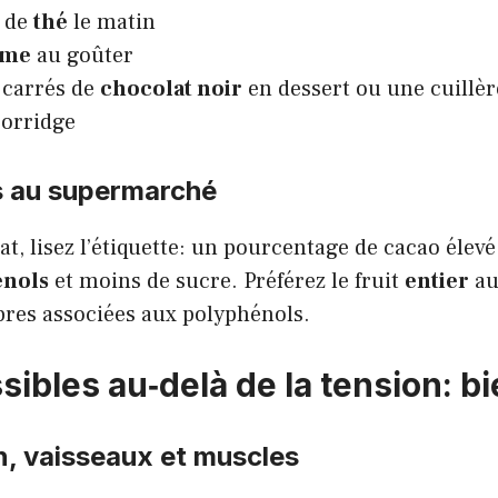
e de
thé
le matin
me
au goûter
 carrés de
chocolat noir
en dessert ou une cuillè
porridge
s au supermarché
t, lisez l’étiquette: un pourcentage de cacao élev
nols
et moins de sucre. Préférez le fruit
entier
au
ibres associées aux polyphénols.
sibles au‑delà de la tension: bie
n, vaisseaux et muscles