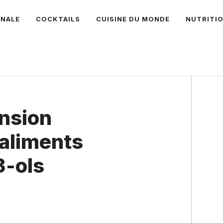
ANALE
COCKTAILS
CUISINE DU MONDE
NUTRITI
ension
 aliments
3-ols