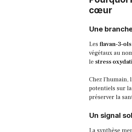
cœur
Une branche 
Les
flavan‑3‑ols
végétaux au nomb
le
stress oxydat
Chez l’humain, l
potentiels sur l
préserver la san
Un signal so
La synthèse me