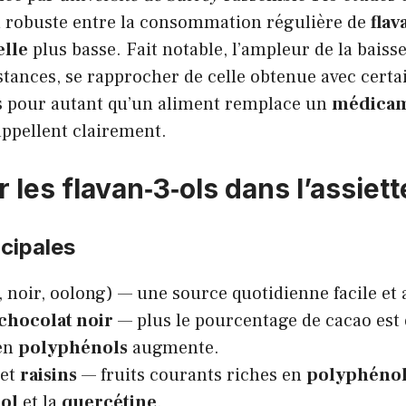
n robuste entre la consommation régulière de
flav
elle
plus basse. Fait notable, l’ampleur de la baiss
stances, se rapprocher de celle obtenue avec certa
pas pour autant qu’un aliment remplace un
médica
appellent clairement.
 les flavan‑3‑ols dans l’assiett
cipales
, noir, oolong) — une source quotidienne facile et 
chocolat noir
— plus le pourcentage de cacao est é
en
polyphénols
augmente.
et
raisins
— fruits courants riches en
polyphénol
rol
et la
quercétine
.