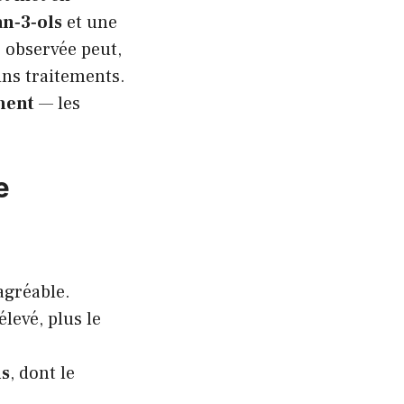
an‑3‑ols
et une
e observée peut,
ins traitements.
ment
— les
e
agréable.
levé, plus le
s
, dont le