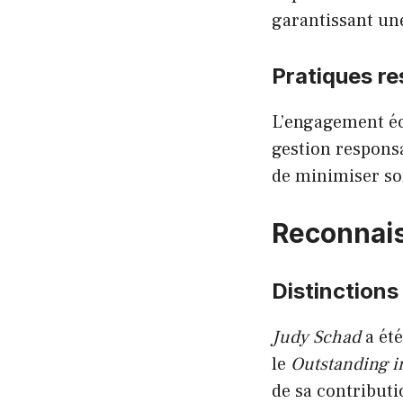
garantissant une
Pratiques r
L’engagement éco
gestion responsa
de minimiser s
Reconnais
Distinctions
Judy Schad
a été
le
Outstanding i
de sa contributi