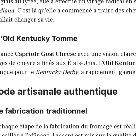
lais au lycée, elle a effectué un virage radical en 
diana
. C’est là qu’elle a commencé à traire des chè
llait changer sa vie.
 l’Old Kentucky Tomme
lancé
Capriole Goat Cheese
avec une vision claire
s de chèvre affinés aux États-Unis. L’
Old Kentu
onçue pour le
Kentucky Derby
, a rapidement gagné
de artisanale authentique
 fabrication traditionnel
 chaque étape de la fabrication du fromage est réali
caillés à l’affinage, l’accent est mis sur la qualité 