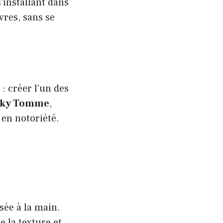
s’installant dans
vres, sans se
 : créer l’un des
cky Tomme
,
 en notoriété.
sée à la main.
de la texture et