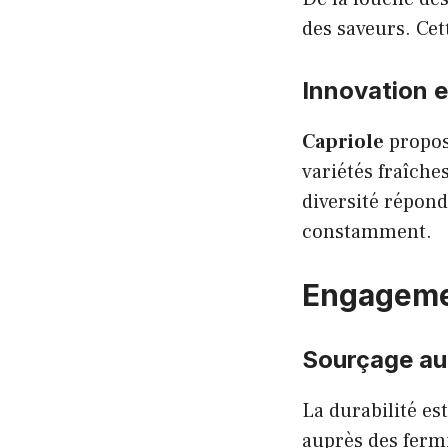
des saveurs. Cet
Innovation e
Capriole
propos
variétés fraîche
diversité répon
constamment.
Engagemen
Sourçage au
La durabilité es
auprès des ferm