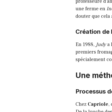
professeure d’ang
une ferme en
In
douter que cela a
Création de
En 1988,
Judy
a 
premiers fromage
spécialement c
Une métho
Processus de
Chez
Capriole
,
De la louche des 