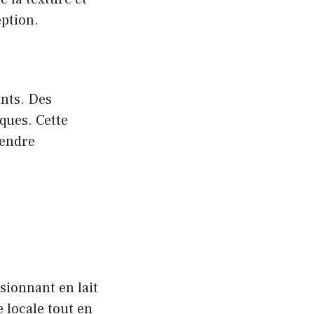
eption.
nts. Des
iques. Cette
rendre
isionnant en lait
 locale tout en