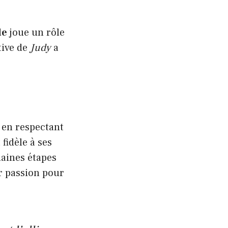
le
joue un rôle
tive de
Judy
a
 en respectant
 fidèle à ses
haines étapes
ur passion pour