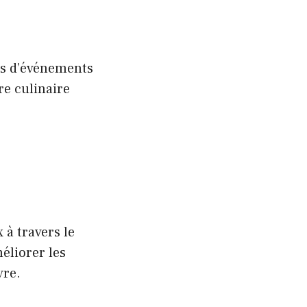
rs d’événements
re culinaire
 à travers le
éliorer les
vre.